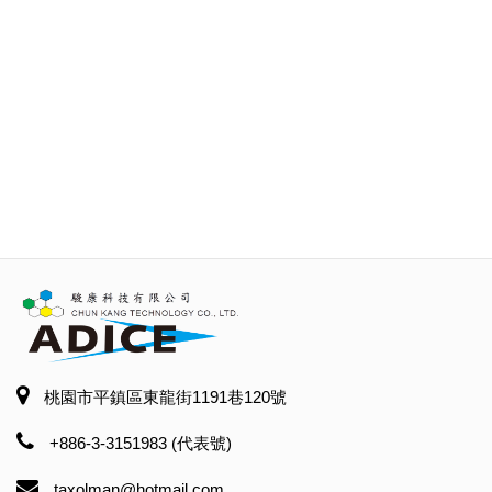
特殊塗料 #工業濾心 #車材工業產品 #
工業滅火器 #乾洗手 #車用鍍膜液 #駿
康海神盾
桃園市平鎮區東龍街1191巷120號
+886-3-3151983 (代表號)
taxolman@hotmail.com