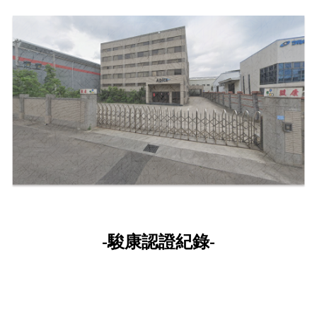
-駿康認證紀錄-