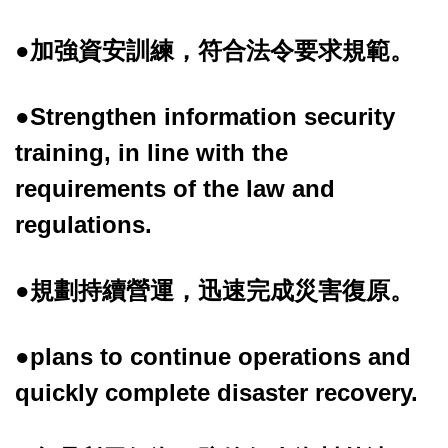
●加強資安訓練，符合法令要求規範。
●Strengthen information security
training, in line with the
requirements of the law and
regulations.
●規劃持續營運，迅速完成災害復原。
●plans to continue operations and
quickly complete disaster recovery.