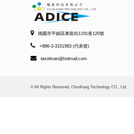
桃園市平鎮區東龍街1191巷120號
+886-3-3151983 (代表號)
taxolman@hotmail.com
© All Rights Reserved, ChunKang Technology CO., Ltd.